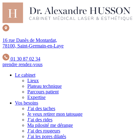
16 rue Danès de Montardat,
78100, Saint-Germain-en-Laye
01 30 87 02 34
prendre rendez-vous
Le cabinet
Lieux
Plateau technique
Parcours patient
Expertise
Vos besoins
J’ai des taches
Je veux retirer mon tatouage
J’ai des rides
Ma pilosité me dérange
J’ai des rougeurs
J’ai les pores dilatés