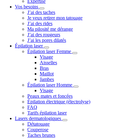
Expertise
Vos besoins
J’ai des taches
Je veux retirer mon tatouage
J’ai des rides
Ma pilosité me dérange
J’ai des rougeurs
J’ai les pores dilatés
Épilation laser
Épilation laser Femme
Visage
Aisselles
Bras
Maillot
Jambes
Épilation laser Homme
Visage
Peaux mates et foncées
Épilation électrique (électrolyse)
FAQ
Tarifs épilation laser
Lasers dermatologiques
Détatouage
Couperose
Taches brunes