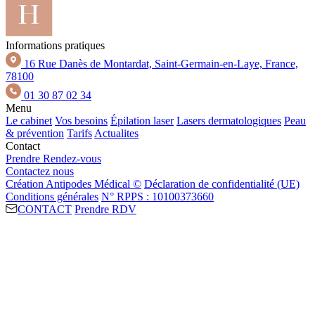
Informations pratiques
16 Rue Danès de Montardat, Saint-Germain-en-Laye, France,
78100
01 30 87 02 34
Menu
Le cabinet
Vos besoins
Épilation laser
Lasers dermatologiques
Peau
& prévention
Tarifs
Actualites
Contact
Prendre Rendez-vous
Contactez nous
Création Antipodes Médical ©
Déclaration de confidentialité (UE)
Conditions générales
N° RPPS : 10100373660
CONTACT
Prendre RDV