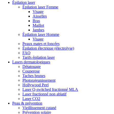
Épilation laser
Épilation laser Femme
Visage
Aisselles
Bras
Maillot
Jambes
Épilation laser Homme
Visage
Peaux mates et foncées
Épilation électrique (électrolyse)
FAQ
Tarifs épilation laser
Lasers dermatologiques
Détatouage
Couperose
Taches brunes
Photorajeunissement
Hollywood Peel
Laser Q-switched fractionné MLA
Laser fractionné non ablatif
Laser CO2
Peau & prévention
Vieillissement cutané
Prévention solaire