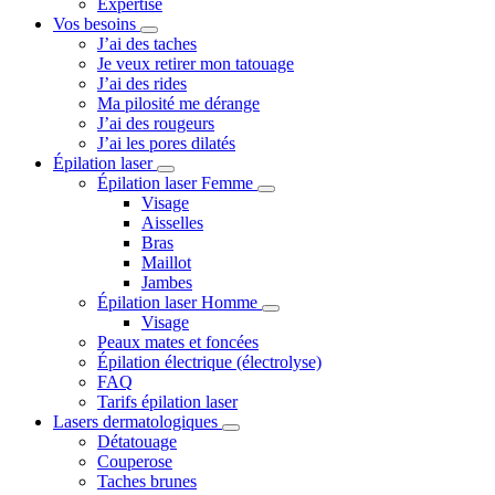
Expertise
Vos besoins
J’ai des taches
Je veux retirer mon tatouage
J’ai des rides
Ma pilosité me dérange
J’ai des rougeurs
J’ai les pores dilatés
Épilation laser
Épilation laser Femme
Visage
Aisselles
Bras
Maillot
Jambes
Épilation laser Homme
Visage
Peaux mates et foncées
Épilation électrique (électrolyse)
FAQ
Tarifs épilation laser
Lasers dermatologiques
Détatouage
Couperose
Taches brunes