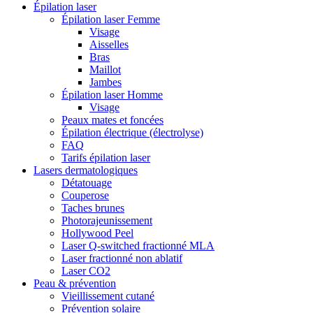
Épilation laser
Épilation laser Femme
Visage
Aisselles
Bras
Maillot
Jambes
Épilation laser Homme
Visage
Peaux mates et foncées
Épilation électrique (électrolyse)
FAQ
Tarifs épilation laser
Lasers dermatologiques
Détatouage
Couperose
Taches brunes
Photorajeunissement
Hollywood Peel
Laser Q-switched fractionné MLA
Laser fractionné non ablatif
Laser CO2
Peau & prévention
Vieillissement cutané
Prévention solaire