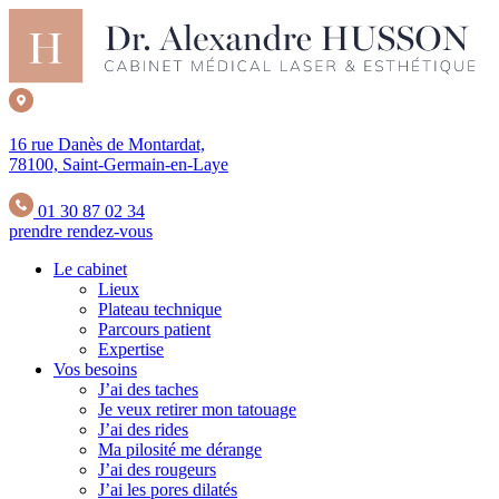
16 rue Danès de Montardat,
78100, Saint-Germain-en-Laye
01 30 87 02 34
prendre rendez-vous
Le cabinet
Lieux
Plateau technique
Parcours patient
Expertise
Vos besoins
J’ai des taches
Je veux retirer mon tatouage
J’ai des rides
Ma pilosité me dérange
J’ai des rougeurs
J’ai les pores dilatés