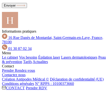
Envoyer
Informations pratiques
16 Rue Danès de Montardat, Saint-Germain-en-Laye, France,
78100
01 30 87 02 34
Menu
Le cabinet
Vos besoins
Épilation laser
Lasers dermatologiques
Peau
& prévention
Tarifs
Actualites
Contact
Prendre Rendez-vous
Contactez nous
Création Antipodes Médical ©
Déclaration de confidentialité (UE)
Conditions générales
N° RPPS : 10100373660
CONTACT
Prendre RDV