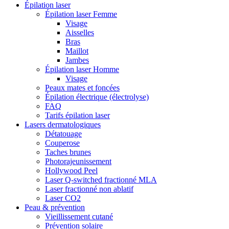
Épilation laser
Épilation laser Femme
Visage
Aisselles
Bras
Maillot
Jambes
Épilation laser Homme
Visage
Peaux mates et foncées
Épilation électrique (électrolyse)
FAQ
Tarifs épilation laser
Lasers dermatologiques
Détatouage
Couperose
Taches brunes
Photorajeunissement
Hollywood Peel
Laser Q-switched fractionné MLA
Laser fractionné non ablatif
Laser CO2
Peau & prévention
Vieillissement cutané
Prévention solaire