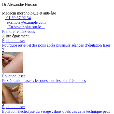
Dr Alexandre Husson
Médecin morphologue et anti-âge
01 30 87 02 34
example@example.com
En savoir plus sur le ...
Prendre rendez vous
À lire également
Épilation laser
Pourquoi reste-t-il des poils après plusieurs séances d’épilation laser
?
Épilation laser
Prix épilation laser : les questions les plus fréquentes
Épilation laser
Épilation électrolyse du visage : dans quels cas cette technique peut-