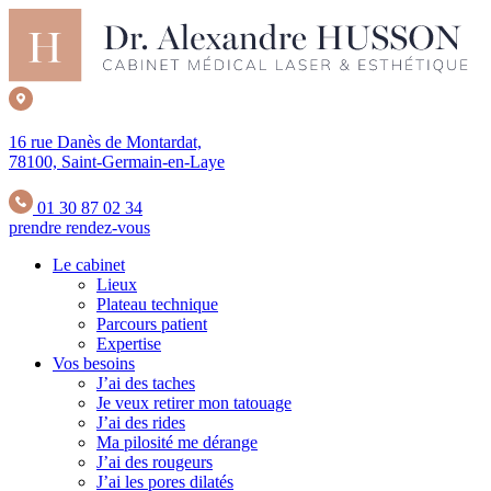
16 rue Danès de Montardat,
78100, Saint-Germain-en-Laye
01 30 87 02 34
prendre rendez-vous
Le cabinet
Lieux
Plateau technique
Parcours patient
Expertise
Vos besoins
J’ai des taches
Je veux retirer mon tatouage
J’ai des rides
Ma pilosité me dérange
J’ai des rougeurs
J’ai les pores dilatés