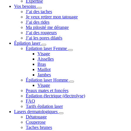
Expertise
Vos besoins
J’ai des taches
Je veux retirer mon tatouage
J’ai des rides
Ma pilosité me dérange
J’ai des rougeurs
J’ai les pores dilatés
Épilation laser
Épilation laser Femme
Visage
Aisselles
Bras
Maillot
Jambes
Épilation laser Homme
Visage
Peaux mates et foncées
Épilation électrique (électrolyse)
FAQ
Tarifs épilation laser
Lasers dermatologiques
Détatouage
Couperose
Taches brunes